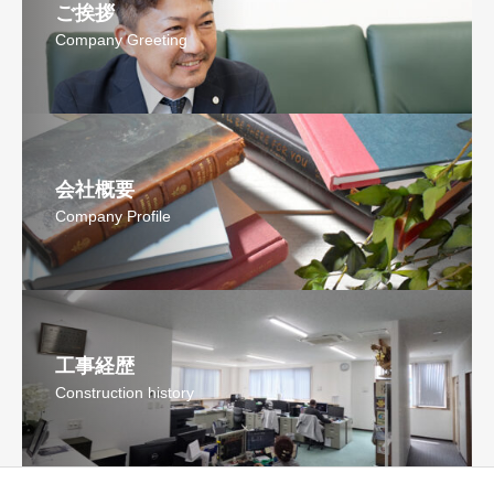
ご挨拶
Company Greeting
会社概要
Company Profile
工事経歴
Construction history