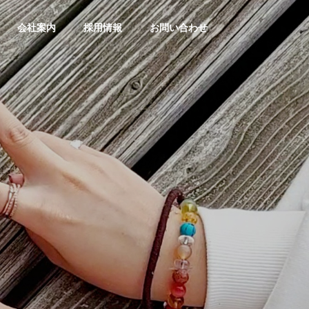
会社案内
採用情報
お問い合わせ
工事経歴
Construction history
内装改修
Interior renovation