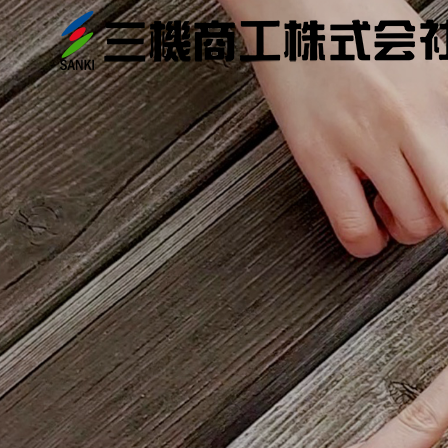
会社案内
ご挨拶
Company Greet
Company Profile
事業紹介
Business introduction
外壁改修
Exterior wall